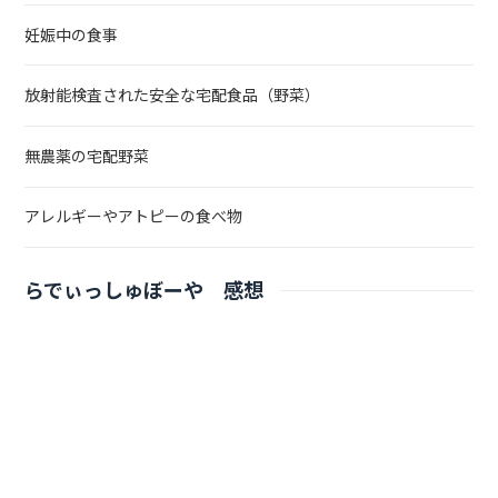
妊娠中の食事
放射能検査された安全な宅配食品（野菜）
無農薬の宅配野菜
アレルギーやアトピーの食べ物
らでぃっしゅぼーや 感想
らでぃっしゅぼーや レビュー
Oisix（オイシックス） 感想
Oisix（オイシックス） レビュー